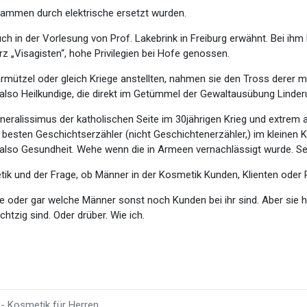
 Flammen durch elektrische ersetzt wurden.
h in der Vorlesung von Prof. Lakebrink in Freiburg erwähnt. Bei ihm 
rz „Visagisten“, hohe Privilegien bei Hofe genossen.
ützel oder gleich Kriege anstellten, nahmen sie den Tross derer mit,
, also Heilkundige, die direkt im Getümmel der Gewaltausübung Linde
eneralissimus der katholischen Seite im 30jährigen Krieg und extrem 
 besten Geschichtserzähler (nicht Geschichtenerzähler,) im kleinen Kr
also Gesundheit. Wehe wenn die in Armeen vernachlässigt wurde. Se
ik und der Frage, ob Männer in der Kosmetik Kunden, Klienten oder P
ele oder gar welche Männer sonst noch Kunden bei ihr sind. Aber si
chtzig sind. Oder drüber. Wie ich.
 - Kosmetik für Herren