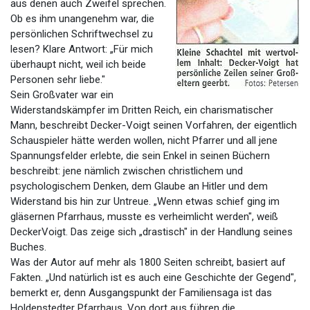
aus denen auch Zweifel sprechen.
Ob es ihm unangenehm war, die
persönlichen Schriftwechsel zu
lesen? Klare Antwort: „Für mich
überhaupt nicht, weil ich beide
Personen sehr liebe."
Sein Großvater war ein
Widerstandskämpfer im Dritten Reich, ein charismatischer
Mann, beschreibt Decker-Voigt seinen Vorfahren, der eigentlich
Schauspieler hätte werden wollen, nicht Pfarrer und all jene
Spannungsfelder erlebte, die sein Enkel in seinen Büchern
beschreibt: jene nämlich zwischen christlichem und
psychologischem Denken, dem Glaube an Hitler und dem
Widerstand bis hin zur Untreue. „Wenn etwas schief ging im
gläsernen Pfarrhaus, musste es verheimlicht werden", weiß
DeckerVoigt. Das zeige sich „drastisch" in der Handlung seines
Buches.
Was der Autor auf mehr als 1800 Seiten schreibt, basiert auf
Fakten. „Und natürlich ist es auch eine Geschichte der Gegend",
bemerkt er, denn Ausgangspunkt der Familiensaga ist das
Holdenstedter Pfarrhaus. Von dort aus führen die