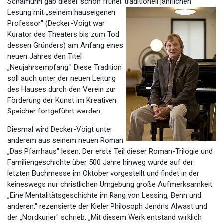
Schamuhn gab dieser schon früher traditionell
jährlichen
Lesung mit „seinem hauseigenen
Professor" (Decker-Voigt war
Kurator des Theaters bis zum Tod
dessen Gründers) am Anfang eines
neuen Jahres den Titel
„Neujahrsempfang." Diese Tradition
soll auch unter der neuen Leitung
des Hauses durch den Verein zur
Förderung der Kunst im Kreativen
Speicher fortgeführt werden.
Diesmal wird Decker-Voigt unter
anderem aus seinem neuen Roman
„Das Pfarrhaus" lesen. Der erste Teil dieser Roman-Trilogie und
Familiengeschichte über 500 Jahre hinweg wurde auf der
letzten Buchmesse im Oktober vorgestellt und findet in der
keineswegs nur christlichen Umgebung große Aufmerksamkeit.
„Eine Mentalitätsgeschichte im Rang von Lessing, Benn und
anderen," rezensierte der Kieler Philosoph Jendris Alwast und
der „Nordkurier" schrieb: „Mit diesem Werk entstand wirklich