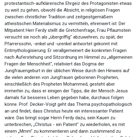
protestantisch-aufklärerische Ehrgeiz des Protagonisten etwas
zu weit zu gehen, obwohl die Absicht, in religiösen Fragen
zwischen christlicher Tradition und zeitgeistgemäßem
atheistischen Materialismus zu vermitteln, ehrenwert ist: Der
Mitpatient Herr Ferdy stellt die Gretchenfrage, Frau Pflaumstein
versucht sie noch als „übergriffig" abzuwehren, zu spät, der
Pfarrerssohn, -enkel und -urenkel antwortet gekonnt mit
Entmythologisierung: Er verallgemeinert die konkreten Fragen
nach Auferstehung und Sitzordnung im Himmel zu „allgemeinen
Fragen der Menschheit", relativiert das Dogma der
Jungfrauengeburt in der üblichen Weise durch den Hinweis auf
die vielen anderen von Jungfrauen geborenen Propheten,
einschließlich des Propheten Mohammed, gesteht aber
immerhin zu, dass er einigen der Tipps, die der Mensch Jesus
damals für besseres Leben gegeben habe, durchaus folgen
könne. Prof. Decker-Voigt geht das Thema psychopathologisch
an und findet, dass Christus heute ein interessanter Patient
wäre. Das bringt sogar Herrn Ferdy dazu, sein Kauen zu
unterbrechen, „Christus - ein Patient" zu wiederholen, es mit
einem „Mmm" zu kommentieren und dann zustimmend zu