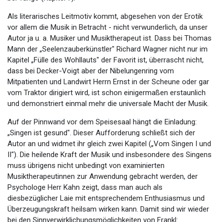
Als literarisches Leitmotiv kommt, abgesehen von der Erotik
vor allem die Musik in Betracht - nicht verwunderlich, da unser
Autor ja u. a. Musiker und Musiktherapeut ist. Dass bei Thomas
Mann der „Seelenzauberkünstler" Richard Wagner nicht nur im
Kapitel „Fülle des Wohllauts" der Favorit ist, überrascht nicht,
dass bei Decker-Voigt aber der Nibelungenring vom
Mitpatienten und Landwirt Herrn Ernst in der Scheune oder gar
vom Traktor dirigiert wird, ist schon einigermaßen erstaunlich
und demonstriert einmal mehr die universale Macht der Musik.
Auf der Pinnwand vor dem Speisesaal hängt die Einladung:
„Singen ist gesund". Dieser Aufforderung schließt sich der
Autor an und widmet ihr gleich zwei Kapitel („Vom Singen I und
II"). Die heilende Kraft der Musik und insbesondere des Singens
muss übrigens nicht unbedingt von examinierten
Musiktherapeutinnen zur Anwendung gebracht werden, der
Psychologe Herr Kahn zeigt, dass man auch als
diesbezüglicher Laie mit entsprechendem Enthusiasmus und
Überzeugungskraft heilsam wirken kann. Damit sind wir wieder
bei den Sinnverwirklichungsmöglichkeiten von Frankl: