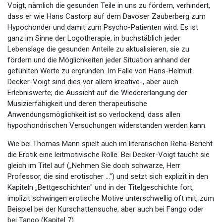
Voigt, nämlich die gesunden Teile in uns zu fördern, verhindert,
dass er wie Hans Castorp auf dem Davoser Zauberberg zum
Hypochonder und damit zum Psycho-Patienten wird. Es ist
ganz im Sinne der Logotherapie, in buchstäblich jeder
Lebenslage die gesunden Anteile zu aktualisieren, sie zu
fördern und die Möglichkeiten jeder Situation anhand der
gefühlten Werte zu ergründen. Im Falle von Hans-Helmut
Decker-Voigt sind dies vor allem kreative-, aber auch
Erlebniswerte; die Aussicht auf die Wiedererlangung der
Musizierfähigkeit und deren therapeutische
Anwendungsmöglichkeit ist so verlockend, dass allen
hypochondrischen Versuchungen widerstanden werden kann.
Wie bei Thomas Mann spielt auch im literarischen Reha-Bericht
die Erotik eine leitmotivische Rolle. Bei Decker-Voigt taucht sie
gleich im Titel auf („Nehmen Sie doch schwarze, Herr
Professor, die sind erotischer ...") und setzt sich explizit in den
Kapiteln „Bettgeschichten" und in der Titelgeschichte fort,
implizit schwingen erotische Motive unterschwellig oft mit, zum
Beispiel bei der Kurschattensuche, aber auch bei Fango oder
bei Tango (Kapitel 7).