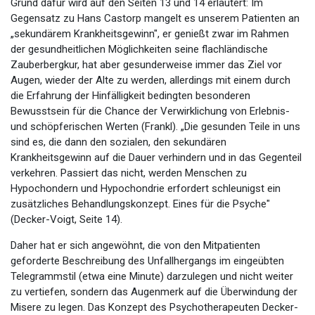
Grund dafür wird auf den Seiten 13 und 14 erläutert: Im
Gegensatz zu Hans Castorp mangelt es unserem Patienten an
„sekundärem Krankheitsgewinn", er genießt zwar im Rahmen
der gesundheitlichen Möglichkeiten seine flachländische
Zauberbergkur, hat aber gesunderweise immer das Ziel vor
Augen, wieder der Alte zu werden, allerdings mit einem durch
die Erfahrung der Hinfälligkeit bedingten besonderen
Bewusstsein für die Chance der Verwirklichung von Erlebnis-
und schöpferischen Werten (Frankl). „Die gesunden Teile in uns
sind es, die dann den sozialen, den sekundären
Krankheitsgewinn auf die Dauer verhindern und in das Gegenteil
verkehren. Passiert das nicht, werden Menschen zu
Hypochondern und Hypochondrie erfordert schleunigst ein
zusätzliches Behandlungskonzept. Eines für die Psyche"
(Decker-Voigt, Seite 14).
Daher hat er sich angewöhnt, die von den Mitpatienten
geforderte Beschreibung des Unfallhergangs im eingeübten
Telegrammstil (etwa eine Minute) darzulegen und nicht weiter
zu vertiefen, sondern das Augenmerk auf die Überwindung der
Misere zu legen. Das Konzept des Psychotherapeuten Decker-