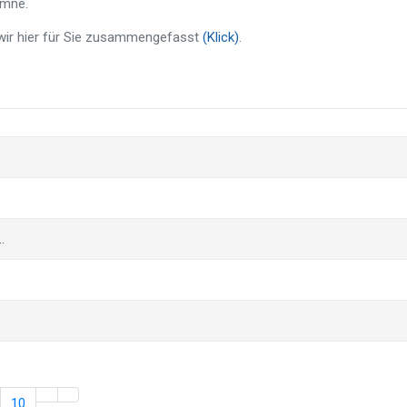
umne.
 wir hier für Sie zusammengefasst
(Klick)
.
…
10